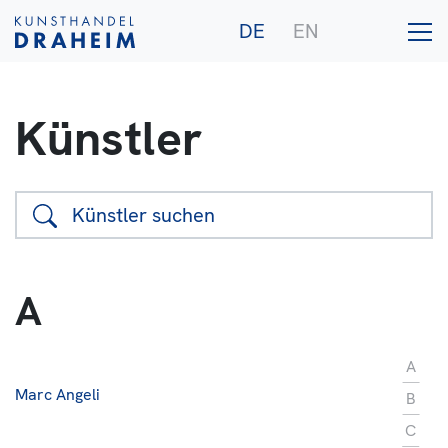
DE
EN
Künstler
Galerie
Künstler
A
Ankauf
Publikationen
A
Marc Angeli
B
C