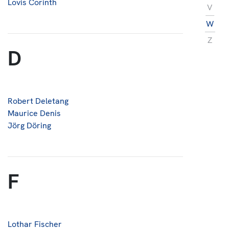
Lovis Corinth
V
W
Z
D
Robert Deletang
Maurice Denis
Jörg Döring
F
Lothar Fischer