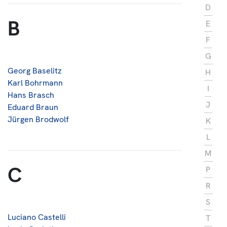
D
Über Uns
B
E
Kontakt
F
G
Georg Baselitz
H
Karl Bohrmann
I
Hans Brasch
J
Eduard Braun
Jürgen Brodwolf
K
L
M
C
P
R
S
Luciano Castelli
T