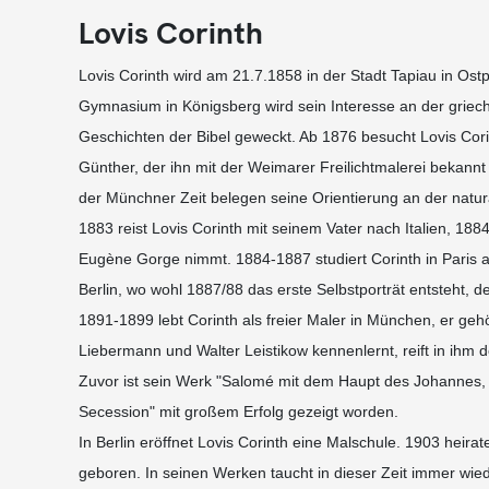
Lovis Corinth
Lovis Corinth wird am 21.7.1858 in der Stadt Tapiau in Os
Gymnasium in Königsberg wird sein Interesse an der griec
Geschichten der Bibel geweckt. Ab 1876 besucht Lovis Corin
Günther, der ihn mit der Weimarer Freilichtmalerei bekann
der Münchner Zeit belegen seine Orientierung an der natur
1883 reist Lovis Corinth mit seinem Vater nach Italien, 1884
Eugène Gorge nimmt. 1884-1887 studiert Corinth in Paris a
Berlin, wo wohl 1887/88 das erste Selbstporträt entsteht, 
1891-1899 lebt Corinth als freier Maler in München, er ge
Liebermann und Walter Leistikow kennenlernt, reift in ihm d
Zuvor ist sein Werk "Salomé mit dem Haupt des Johannes, II
Secession" mit großem Erfolg gezeigt worden.
In Berlin eröffnet Lovis Corinth eine Malschule. 1903 heirat
geboren. In seinen Werken taucht in dieser Zeit immer wied