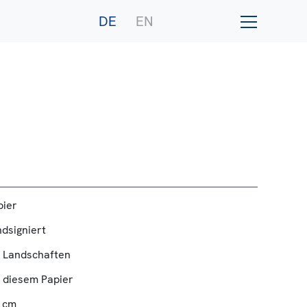
DE
EN
pier
ndsigniert
r Landschaften
 diesem Papier
8 cm