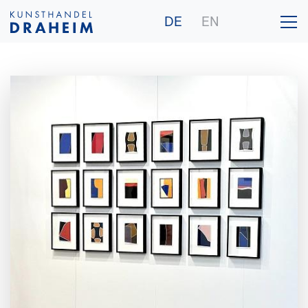
DE
EN
Galerie
Künstler
Ankauf
Publikationen