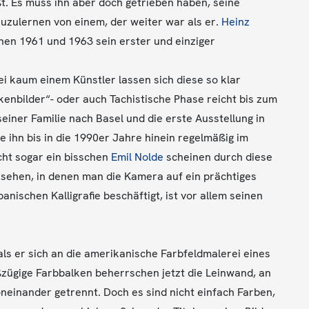
t. Es muss ihn aber doch getrieben haben, seine
zuzulernen von einem, der weiter war als er.
Heinz
hen 1961 und 1963 sein erster und einziger
i kaum einem Künstler lassen sich diese so klar
kenbilder“- oder auch Tachistische Phase reicht bis zum
einer Familie nach Basel und die erste Ausstellung in
 ihn bis in die 1990er Jahre hinein regelmäßig im
eicht sogar ein bisschen
Emil Nolde
scheinen durch diese
ssehen, in denen man die Kamera auf ein prächtiges
nischen Kalligrafie beschäftigt, ist vor allem seinen
s er sich an die amerikanische Farbfeldmalerei eines
zügige Farbbalken beherrschen jetzt die Leinwand, an
neinander getrennt. Doch es sind nicht einfach Farben,