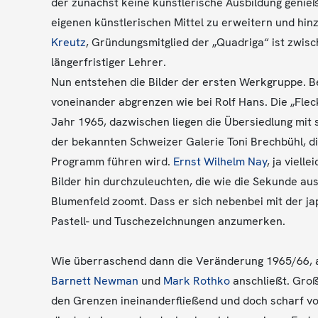
der zunächst keine künstlerische Ausbildung genieß
eigenen künstlerischen Mittel zu erweitern und hin
Kreutz
, Gründungsmitglied der „Quadriga“ ist zwisc
längerfristiger Lehrer.
Nun entstehen die Bilder der ersten Werkgruppe. Be
voneinander abgrenzen wie bei Rolf Hans. Die „Flec
Jahr 1965, dazwischen liegen die Übersiedlung mit s
der bekannten Schweizer Galerie Toni Brechbühl, die
Programm führen wird.
Ernst Wilhelm Nay
, ja viell
Bilder hin durchzuleuchten, die wie die Sekunde au
Blumenfeld zoomt. Dass er sich nebenbei mit der japa
Pastell- und Tuschezeichnungen anzumerken.
Wie überraschend dann die Veränderung 1965/66, al
Barnett Newman
und
Mark Rothko
anschließt. Groß
den Grenzen ineinanderfließend und doch scharf vo