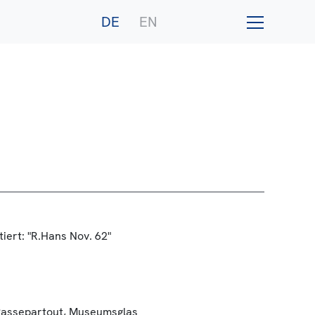
DE
EN
iert: "R.Hans Nov. 62"
Passepartout, Museumsglas