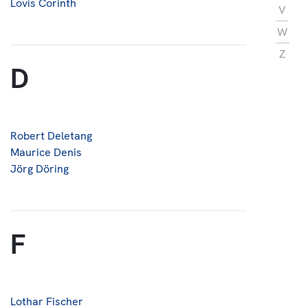
Lovis Corinth
V
W
Z
D
Robert Deletang
Maurice Denis
Jörg Döring
F
Lothar Fischer