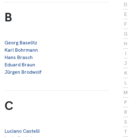
D
Über Uns
B
E
Kontakt
F
G
Georg Baselitz
H
Karl Bohrmann
I
Hans Brasch
J
Eduard Braun
Jürgen Brodwolf
K
L
M
C
P
R
S
Luciano Castelli
T