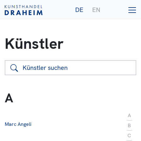
DE
EN
Künstler
Galerie
Künstler
A
Ankauf
Publikationen
A
Marc Angeli
B
C