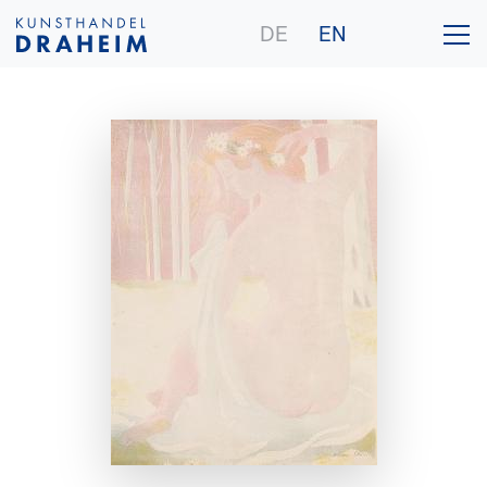
DE
EN
Gallery
Artists
Purchase
Publications