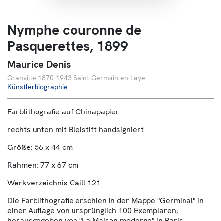
About us
Nymphe couronne de
Contact
Pasquerettes, 1899
Maurice Denis
Granville 1870-1943 Saint-Germain-en-Laye
Künstlerbiographie
Farblithografie auf Chinapapier
rechts unten mit Bleistift handsigniert
Größe: 56 x 44 cm
Rahmen: 77 x 67 cm
Werkverzeichnis Caill 121
Die Farblithografie erschien in der Mappe "Germinal" in
einer Auflage von ursprünglich 100 Exemplaren,
herausgegeben von "La Maison moderne" in Paris,