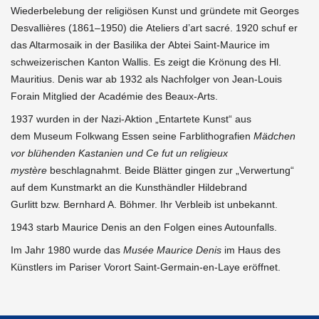
Wiederbelebung der religiösen Kunst und gründete mit Georges
Desvallières (1861–1950) die Ateliers d’art sacré. 1920 schuf er
das Altarmosaik in der Basilika der Abtei Saint-Maurice im
schweizerischen Kanton Wallis. Es zeigt die Krönung des Hl.
Mauritius. Denis war ab 1932 als Nachfolger von Jean-Louis
Forain Mitglied der Académie des Beaux-Arts.
1937 wurden in der Nazi-Aktion „Entartete Kunst“ aus
dem Museum Folkwang Essen seine Farblithografien
Mädchen
vor blühenden Kastanien und Ce fut un religieux
mystère
beschlagnahmt. Beide Blätter gingen zur „Verwertung“
auf dem Kunstmarkt an die Kunsthändler Hildebrand
Gurlitt bzw. Bernhard A. Böhmer. Ihr Verbleib ist unbekannt.
1943 starb Maurice Denis an den Folgen eines Autounfalls.
Im Jahr 1980 wurde das
Musée Maurice Denis
im Haus des
Künstlers im Pariser Vorort Saint-Germain-en-Laye eröffnet.