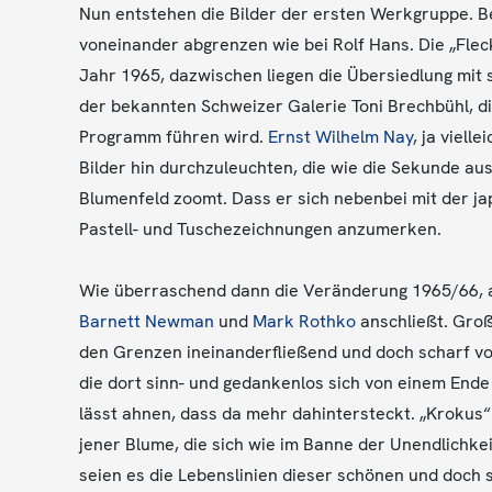
Nun entstehen die Bilder der ersten Werkgruppe. Be
voneinander abgrenzen wie bei Rolf Hans. Die „Flec
Jahr 1965, dazwischen liegen die Übersiedlung mit s
der bekannten Schweizer Galerie Toni Brechbühl, die
Programm führen wird.
Ernst Wilhelm Nay
, ja viell
Bilder hin durchzuleuchten, die wie die Sekunde au
Blumenfeld zoomt. Dass er sich nebenbei mit der japa
Pastell- und Tuschezeichnungen anzumerken.
Wie überraschend dann die Veränderung 1965/66, al
Barnett Newman
und
Mark Rothko
anschließt. Groß
den Grenzen ineinanderfließend und doch scharf vo
die dort sinn- und gedankenlos sich von einem Ende
lässt ahnen, dass da mehr dahintersteckt. „Krokus
jener Blume, die sich wie im Banne der Unendlichke
seien es die Lebenslinien dieser schönen und doch 